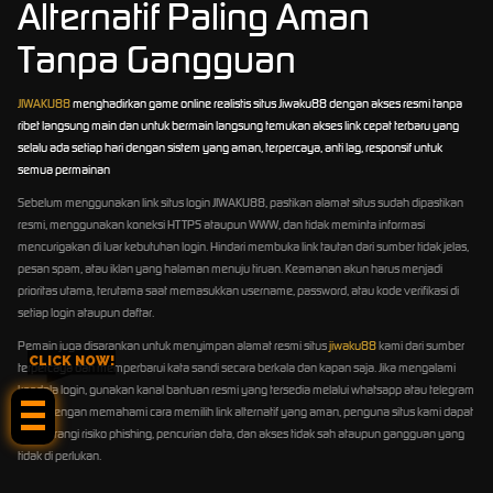
Alternatif Paling Aman
Tanpa Gangguan
JIWAKU88
menghadirkan game online realistis situs Jiwaku88 dengan akses resmi tanpa
ribet langsung main dan untuk bermain langsung temukan akses link cepat terbaru yang
selalu ada setiap hari dengan sistem yang aman, terpercaya, anti lag, responsif untuk
semua permainan
Sebelum menggunakan link situs login JIWAKU88, pastikan alamat situs sudah dipastikan
resmi, menggunakan koneksi HTTPS ataupun WWW, dan tidak meminta informasi
mencurigakan di luar kebutuhan login. Hindari membuka link tautan dari sumber tidak jelas,
pesan spam, atau iklan yang halaman menuju tiruan. Keamanan akun harus menjadi
prioritas utama, terutama saat memasukkan username, password, atau kode verifikasi di
setiap login ataupun daftar.
Pemain juga disarankan untuk menyimpan alamat resmi situs
jiwaku88
kami dari sumber
CLICK NOW!
terpercaya dan memperbarui kata sandi secara berkala dan kapan saja. Jika mengalami
kendala login, gunakan kanal bantuan resmi yang tersedia melalui whatsapp atau telegram
kami. Dengan memahami cara memilih link alternatif yang aman, penguna situs kami dapat
mengurangi risiko phishing, pencurian data, dan akses tidak sah ataupun gangguan yang
tidak di perlukan.