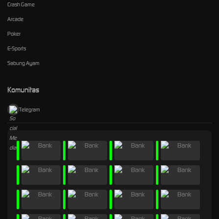
Crash Game
Arcade
Poker
E-Sports
Sabung Ayam
Komunitas
Telegram