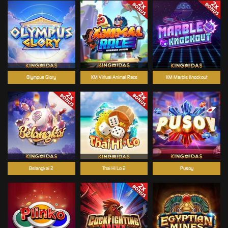
Olympus Glory
KM Virtual Animal Race
KM Marble Knockout
Belangkai 2
Thai Hi Lo 2
Pusoy