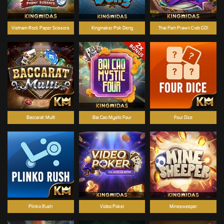
Vietnam Rock Paper Scissors
Kingmaker Pok Deng
Thai Fish Prawn Crab GO!
Baccarat: Multi
Bai Cao Mystic Four
Four Dice
Plinko Rush
Video Poker
Minesweeper