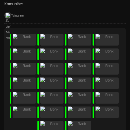
Komunitas
Telegram