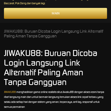
Baccarat, Pok Deng dan banyak lagi.
MAIN
JIWAKU88: Buruan Dicoba Login Langsung Link Alternatif
Paling Aman Tanpa Gangguan
JIWAKU88: Buruan Dicoba
Login Langsung Link
Alternatif Paling Aman
Tanpa Gangguan
JIWAKU88
menghadirkan game online realistis situs Jiwaku88 dengan akses resmi tanpa
ribet langsung main dan untuk bermain langsung temukan akses link cepat terbaru yang
selalu ada setiap hari dengan sistem yang aman, terpercaya, anti lag, responsif untuk
semua permainan