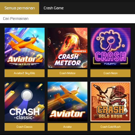
Semua permainan
Crash Game
Aviator2-Sky Elite
Crash Meteor
Crash Neon
Crash Classic
Aviator
Crash Gold Rush