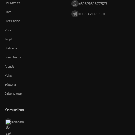
Hot Games
+6282164877523
Slots
+855964323581
Live Casino
Race
Togel
Olahraga
Crash Game
Arcade
Poker
E-Sports
Sabung Ayam
Komunitas
Telegram