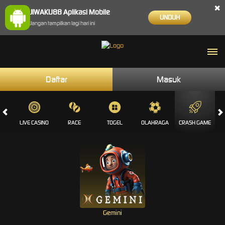
×
JIWAKU88 Aplikasi Mobile
UNDUH
Jangan tampilkan lagi hari ini
Daftar
Masuk
S
LIVE CASINO
RACE
TOGEL
OLAHRAGA
CRASH GAME
Gemini