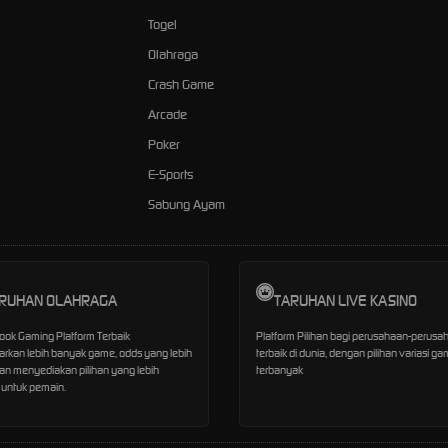
Togel
Olahraga
Crash Game
Arcade
Poker
E-Sports
Sabung Ayam
RUHAN OLAHRAGA
TARUHAN LIVE KASINO
ook Gaming Platform Terbaik
Platform Pilihan bagi perusahaan-perusa
kan lebih banyak game, odds yang lebih
terbaik di dunia, dengan pilihan variasi g
 dan menyediakan pilihan yang lebih
terbanyak
untuk pemain.