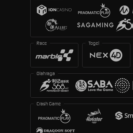
Race
Togel
Olahraga
Crash Game