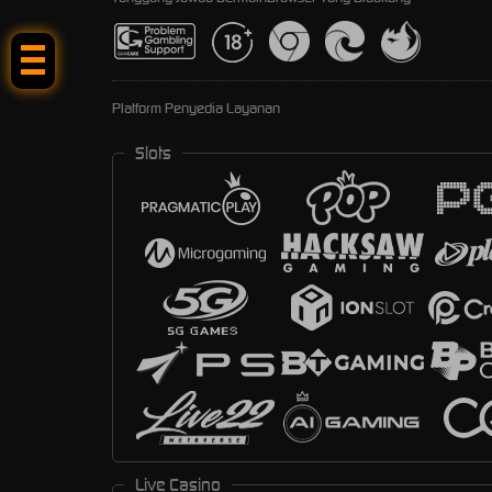
CLICK NOW!
Platform Penyedia Layanan
Slots
Live Casino