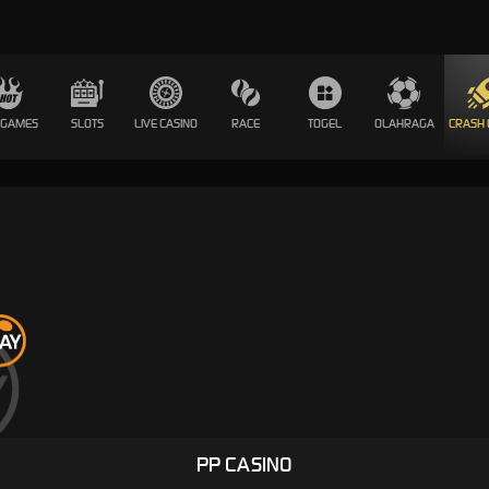
 GAMES
SLOTS
LIVE CASINO
RACE
TOGEL
OLAHRAGA
CRASH
PP CASINO