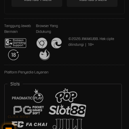
Tanggung Jawab
Browser Yang
Bermain
Didukung
©2026 JIWAKU88. Hak cipta
dilindungi | 18+
Platform Penyedia Layanan
Slots
CLICK NOW!