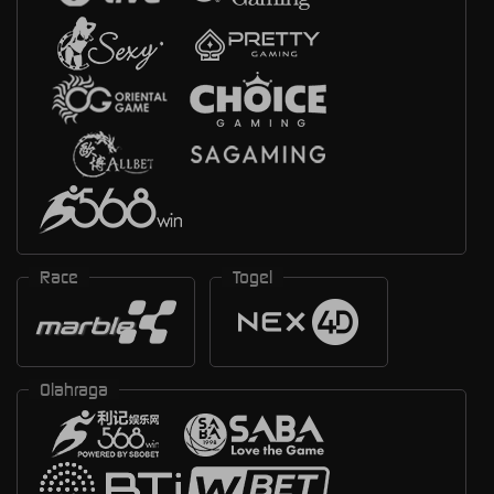
Race
Togel
Olahraga