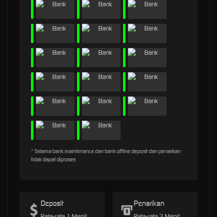
* Selama bank maintenance dan bank offline deposit dan penarikan
tidak dapat diproses
Deposit
Penarikan
Rata-rata 1 Menit
Rata-rata 3 Menit