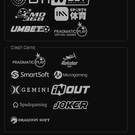
Crash Game