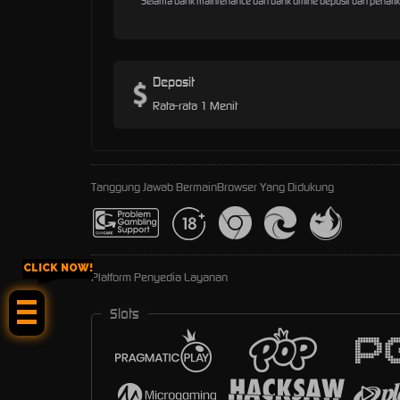
* Selama bank maintenance dan bank offline deposit dan penarik
Deposit
Rata-rata 1 Menit
Tanggung Jawab Bermain
Browser Yang Didukung
CLICK NOW!
Platform Penyedia Layanan
Slots