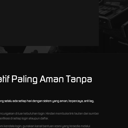
tif Paling Aman Tanpa
g selalu ada setiap hari dengan sistem yang aman, terpercaya, anti lag,
rigakan di luar kebutuhan login. Hindari membuka link tautan dari sumber
ikasi di setiap login ataupun daftar.
mi kendala login, gunakan kanal bantuan resmi yang tersedia melalui