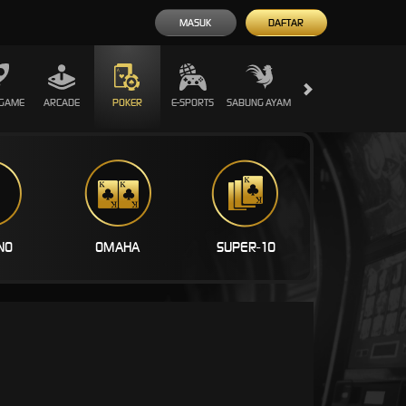
MASUK
DAFTAR
 GAME
ARCADE
POKER
E-SPORTS
SABUNG AYAM
PROMOSI
NO
OMAHA
SUPER-10