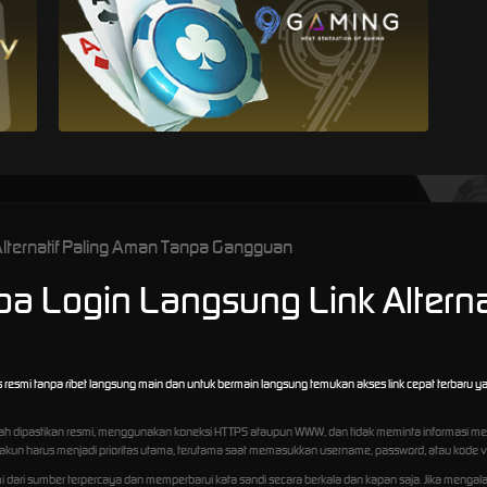
lternatif Paling Aman Tanpa Gangguan
a Login Langsung Link Alterna
resmi tanpa ribet langsung main dan untuk bermain langsung temukan akses link cepat terbaru yan
dah dipastikan resmi, menggunakan koneksi HTTPS ataupun WWW, dan tidak meminta informasi mencu
akun harus menjadi prioritas utama, terutama saat memasukkan username, password, atau kode verif
 dari sumber terpercaya dan memperbarui kata sandi secara berkala dan kapan saja. Jika mengala