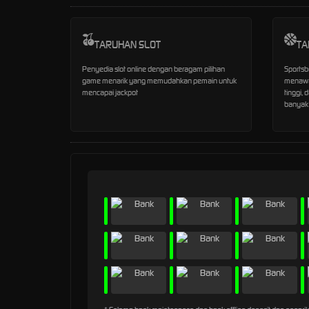
TARUHAN SLOT
TA
Penyedia slot online dengan beragam pilihan
Sportsb
game menarik yang memudahkan pemain untuk
menawar
mencapai jackpot
tinggi,
banyak 