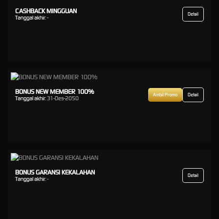
CASHBACK MINGGUAN
Detail
Tanggal akhir:
-
BONUS NEW MEMBER 100%
Ambil Promo
Detail
Tanggal akhir:
31-Des-2050
BONUS GARANSI KEKALAHAN
Detail
Tanggal akhir:
-