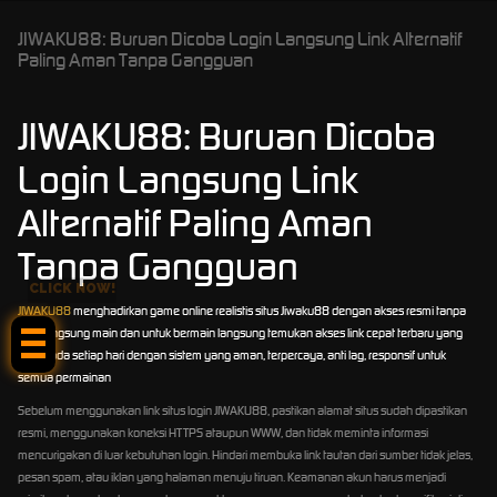
JIWAKU88: Buruan Dicoba Login Langsung Link Alternatif
Paling Aman Tanpa Gangguan
JIWAKU88: Buruan Dicoba
Login Langsung Link
Alternatif Paling Aman
Tanpa Gangguan
CLICK NOW!
JIWAKU88
menghadirkan game online realistis situs Jiwaku88 dengan akses resmi tanpa
ribet langsung main dan untuk bermain langsung temukan akses link cepat terbaru yang
selalu ada setiap hari dengan sistem yang aman, terpercaya, anti lag, responsif untuk
semua permainan
Sebelum menggunakan link situs login JIWAKU88, pastikan alamat situs sudah dipastikan
resmi, menggunakan koneksi HTTPS ataupun WWW, dan tidak meminta informasi
mencurigakan di luar kebutuhan login. Hindari membuka link tautan dari sumber tidak jelas,
pesan spam, atau iklan yang halaman menuju tiruan. Keamanan akun harus menjadi