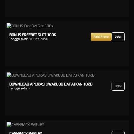
BONUS FREEBET SLOT 100K
Ambil Promo
Detail
Tanggal akhir:
31-Des-2050
DOWNLOAD APLIKASI JIWAKU88 DAPATKAN 10RB
Detail
Tanggal akhir:
-
CASHBACK PARLEY