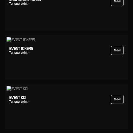
Detail
Tanggal akhir:
-
EVENT JOKERS
Detail
Tanggal akhir:
-
EVENT KOI
Detail
Tanggal akhir:
-