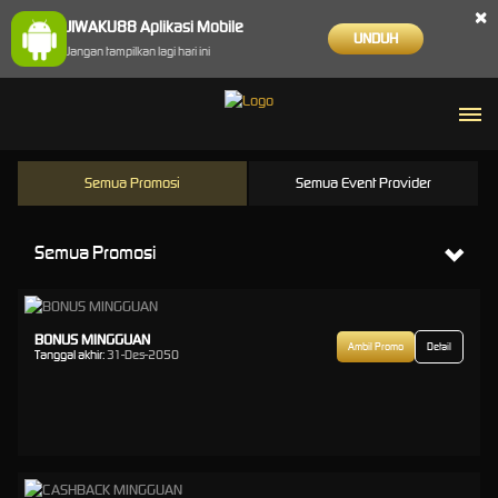
×
JIWAKU88 Aplikasi Mobile
UNDUH
Jangan tampilkan lagi hari ini
Semua Promosi
Semua Event Provider
Semua Promosi
BONUS MINGGUAN
Ambil Promo
Detail
Tanggal akhir:
31-Des-2050