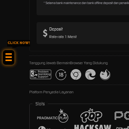
* Selama bank maintenance dan bank offline deposit dan penarik
Deposit
Rata-rata 1 Menit
CLICK NOW!
Tanggung Jawab Bermain
Browser Yang Didukung
Platform Penyedia Layanan
Slots