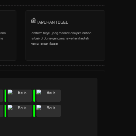
TARUHAN TOGEL
haan
Platform togel yang menarik dari perusahan
ame
terbaik di dunia yang menawarkan hadiah
kemenangan besar