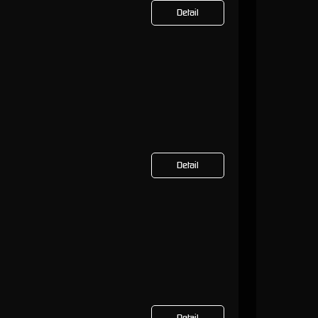
Detail
Detail
Detail