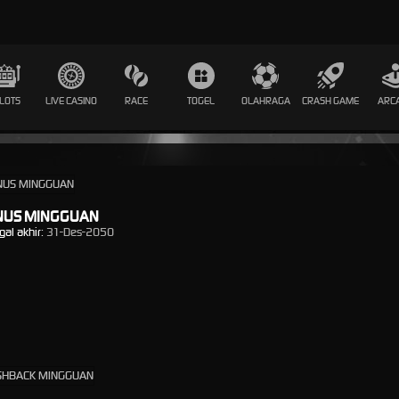
LOTS
LIVE CASINO
RACE
TOGEL
OLAHRAGA
CRASH GAME
ARC
NUS MINGGUAN
gal akhir:
31-Des-2050