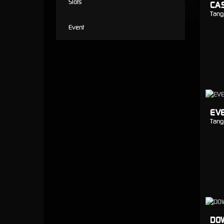
Slots
CA
Tang
Event
EVE
Tang
DOW