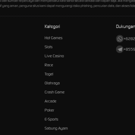
 dari sumber terpercaya dan memperbarui kata sandi secara berkala dan kapan saja. Jika mengala
 yang aman, penguna situs kami dapat mengurangi risiko phishing, pencurian data, dan akses tid
Kategori
Dukunga
Hot Games
+628
Slots
+855
Live Casino
Race
Togel
Olahraga
Crash Game
Arcade
Poker
E-Sports
Sabung Ayam