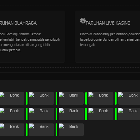
RUHAN OLAHRAGA
TARUHAN LIVE KASINO
ook Gaming Platform Terbaik
Platform Pilihan bagi perusahaan-perusa
kan lebih banyak game, odds yang lebih
terbaik di dunia, dengan pilihan variasi g
 dan menyediakan pilihan yang lebih
terbanyak
untuk pemain.