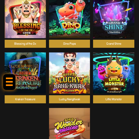
Blessing of the Ox
Dino Pops
Grand Shine
CLICK NOW!
Kraken Treasure
Lucky NangKwak
Little Monster