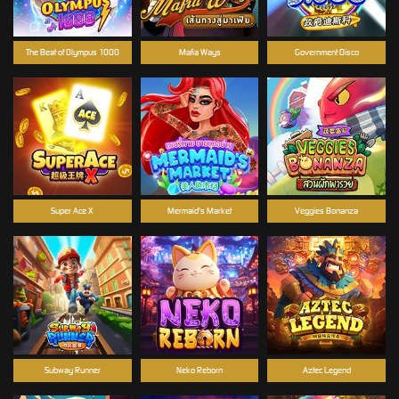
The Beat of Olympus 1000
Mafia Ways
Government Disco
Super Ace X
Mermaid's Market
Veggies Bonanza
Subway Runner
Neko Reborn
Aztec Legend