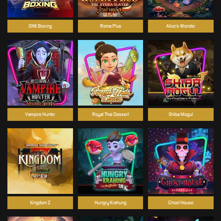
ONE Boxing
Roma Plus
Alice's Wonder
Vampire Hunter
Royal Thai Dessert
Shiba Mogul
Kingdom Z
Hungry Krahung
Ghost House