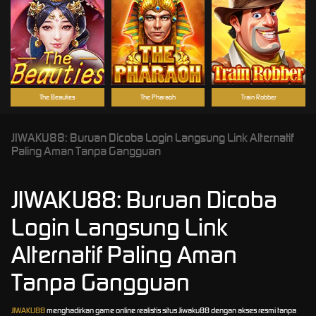
The Beauties
The Pharaoh
Train Robber
JIWAKU88: Buruan Dicoba Login Langsung Link Alternatif
Paling Aman Tanpa Gangguan
JIWAKU88: Buruan Dicoba
Login Langsung Link
Alternatif Paling Aman
Tanpa Gangguan
JIWAKU88
menghadirkan game online realistis situs Jiwaku88 dengan akses resmi tanpa