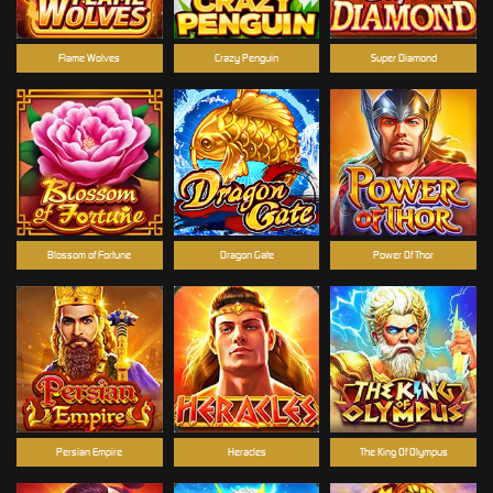
Flame Wolves
Crazy Penguin
Super Diamond
Blossom of Fortune
Dragon Gate
Power Of Thor
Persian Empire
Heracles
The King Of Olympus