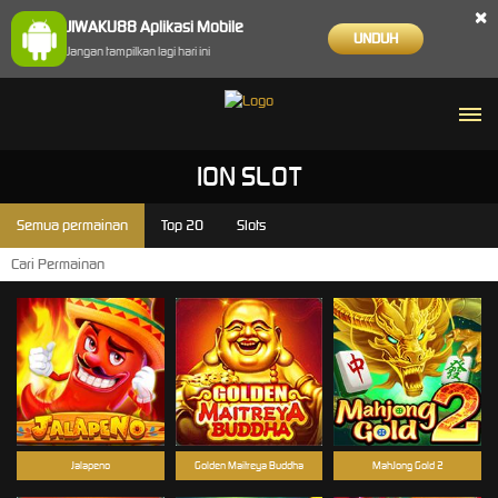
×
JIWAKU88 Aplikasi Mobile
UNDUH
Jangan tampilkan lagi hari ini
ION SLOT
Semua permainan
Top 20
Slots
Jalapeno
Golden Maitreya Buddha
MahJong Gold 2