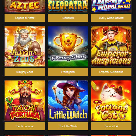
Legend of Aztec
Cleopatra
Lucky Wheel Deluxe
Almighty Zeus
Frenzyshot
Emperor Auspicious
Taichi Fortuna
The LIttle Witch
Fortune Cat