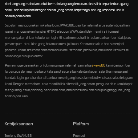
ribet langsung main dan untuk bermain langsung temukan akses link cepat terbaru yang
selalu ada setiap hari dengan sistem yang aman, terpercaya, anti lag, responsif untuk
semua permainan
Sebelum menggunakan link situs login JIWAKU88, pastikan alamat situs sudah dipastikan
resmi, menggunakan koneksi HTTPS ataupun WWW, dan tidak meminta informasi
mencurigakan di luar kebutuhan login. Hindari membuka link tautan dari sumber tidak jelas,
pesan spam, atau iklan yang halaman menuju tiruan. Keamanan akun harus menjadi
prioritas utama, terutama saat memasukkan username, password, atau kode verifikasi di
setiap login ataupun daftar.
Pemain juga disarankan untuk menyimpan alamat resmi situs
jiwaku88
kami dari sumber
terpercaya dan memperbarui kata sandi secara berkala dan kapan saja. Jika mengalami
kendala login, gunakan kanal bantuan resmi yang tersedia melalui whatsapp atau telegram
kami. Dengan memahami cara memilih link alternatif yang aman, penguna situs kami dapat
mengurangi risiko phishing, pencurian data, dan akses tidak sah ataupun gangguan yang
tidak di perlukan.
Kebijaksanaan
Platform
Tentang JIWAKU88
Promosi