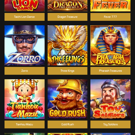
Taichi Lion Dance
Dragon Treasure
Fever 777
Zorro
Three Kings
Pharaoh Treasures
Tianhou Mazu
Gold Rush
Toy Soldiers