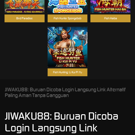
Bird Paradise
Fish Hunter Spongebob
Fish Haiba
Fish Hunting: Li Kui Pi Yu
JIWAKU88: Buruan Dicoba Login Langsung Link Alternatif
Paling Aman Tanpa Gangguan
JIWAKU88: Buruan Dicoba
Login Langsung Link