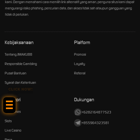
kami. Dengan memahami cara memilih link alternatif yang aman, penguna situs kami dapat
mengurangi risiko phishing, pencurian data, dan akses tidak sah ataupun gangguan yang
tidak di perlukan.
Kebijaksanaan
Platform
Tentang JIWAKU88
Promosi
Responsible Gambling
Loyalty
Pusat Bantuan
Referral
Syarat dan Ketentuan
CLICK NOW!
Kategori
Dukungan
Hot Games
+6282164877523
Slots
+855964323581
Live Casino
Race