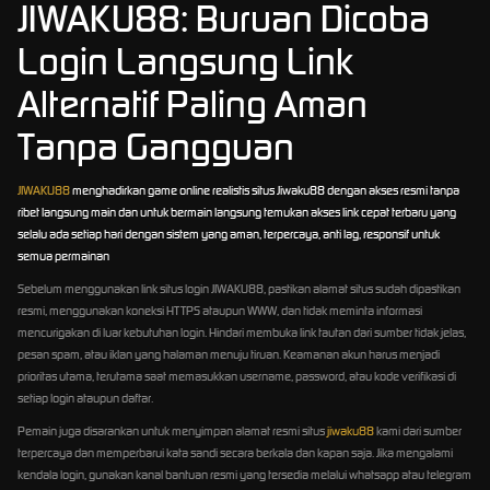
JIWAKU88: Buruan Dicoba
Login Langsung Link
Alternatif Paling Aman
Tanpa Gangguan
JIWAKU88
menghadirkan game online realistis situs Jiwaku88 dengan akses resmi tanpa
ribet langsung main dan untuk bermain langsung temukan akses link cepat terbaru yang
selalu ada setiap hari dengan sistem yang aman, terpercaya, anti lag, responsif untuk
semua permainan
Sebelum menggunakan link situs login JIWAKU88, pastikan alamat situs sudah dipastikan
resmi, menggunakan koneksi HTTPS ataupun WWW, dan tidak meminta informasi
mencurigakan di luar kebutuhan login. Hindari membuka link tautan dari sumber tidak jelas,
pesan spam, atau iklan yang halaman menuju tiruan. Keamanan akun harus menjadi
prioritas utama, terutama saat memasukkan username, password, atau kode verifikasi di
setiap login ataupun daftar.
Pemain juga disarankan untuk menyimpan alamat resmi situs
jiwaku88
kami dari sumber
terpercaya dan memperbarui kata sandi secara berkala dan kapan saja. Jika mengalami
kendala login, gunakan kanal bantuan resmi yang tersedia melalui whatsapp atau telegram