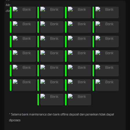
* Selama bank maintenance dan bank offline deposit dan penarikan tidak dapat
diproses