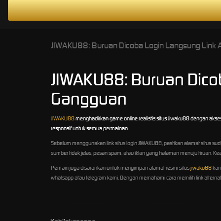
JIWAKU88: Buruan Dicoba Login Langsung Link A
JIWAKU88: Buruan Dicob
Gangguan
JIWAKU88
menghadirkan game online realistis situs Jiwaku88 dengan akses 
responsif untuk semua permainan
Sebelum menggunakan link situs login JIWAKU88, pastikan alamat situs su
sumber tidak jelas, pesan spam, atau iklan yang halaman menuju tiruan. Ke
Pemain juga disarankan untuk menyimpan alamat resmi situs
jiwaku88
kami
whatsapp atau telegram kami. Dengan memahami cara memilih link alternati