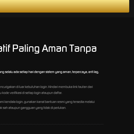
tif Paling Aman Tanpa
g selalu ada setiap hari dengan sistem yang aman, terpercaya, anti lag,
rigakan di luar kebutuhan login. Hindari membuka link tautan dari
de verifikasi di setiap login ataupun daftar.
mi kendala login, gunakan kanal bantuan resmi yang tersedia melalui
ak sah ataupun gangguan yang tidak di perlukan.