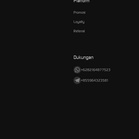
Platform
Promosi
Loyalty
Referral
Dukungan
+6282164877523
+855964323581