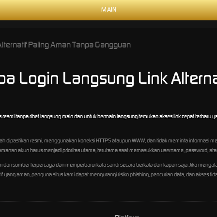
MAIN
lternatif Paling Aman Tanpa Gangguan
a Login Langsung Link Alterna
resmi tanpa ribet langsung main dan untuk bermain langsung temukan akses link cepat terbaru yan
dah dipastikan resmi, menggunakan koneksi HTTPS ataupun WWW, dan tidak meminta informasi mencu
amanan akun harus menjadi prioritas utama, terutama saat memasukkan username, password, atau ko
 dari sumber terpercaya dan memperbarui kata sandi secara berkala dan kapan saja. Jika mengala
f yang aman, penguna situs kami dapat mengurangi risiko phishing, pencurian data, dan akses tid