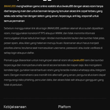
JIWAKU88
menghadirkan game online realistis situs Jiwaku88 dengan akses resmi tanpa
ribet langsung main dan untuk bermain langsung temukan akses link cepat terbaru yang
selalu ada setiap hari dengan sistem yang aman, terpercaya, anti lag, responsif untuk
semua permainan
Sebelum menggunakan link situs login JIWAKU88, pastikan alamat situs sudah dipastikan
resmi, menggunakan koneksi HTTPS ataupun WWW, dan tidak meminta informasi
mencurigakan di luar kebutuhan login. Hindari membuka link tautan dari sumber tidak jelas,
pesan spam, atau iklan yang halaman menuju tiruan. Keamanan akun harus menjadi
prioritas utama, terutama saat memasukkan username, password, atau kode verifikasi di
setiap login ataupun daftar.
Pemain juga disarankan untuk menyimpan alamat resmi situs
jiwaku88
kami dari sumber
terpercaya dan memperbarui kata sandi secara berkala dan kapan saja. Jika mengalami
kendala login, gunakan kanal bantuan resmi yang tersedia melalui whatsapp atau telegram
kami. Dengan memahami cara memilih link alternatif yang aman, penguna situs kami dapat
mengurangi risiko phishing, pencurian data, dan akses tidak sah ataupun gangguan yang
tidak di perlukan.
Kebijaksanaan
Platform