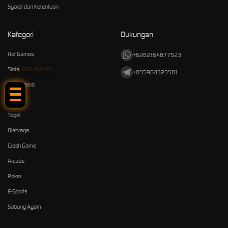
Syarat dan Ketentuan
Kategori
Dukungan
Hot Games
+6282164877523
CLICK NOW!
Slots
+855964323581
Live Casino
Race
Togel
Olahraga
Crash Game
Arcade
Poker
E-Sports
Sabung Ayam