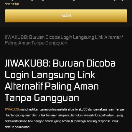
dan Sic Bo.
MAIN
JIWAKU88: Buruan Dicoba Login Langsung Link Alternatif
Paling Aman Tanpa Gangguan
JIWAKU88: Buruan Dicoba
Login Langsung Link
Alternatif Paling Aman
Tanpa Gangguan
JIWAKU88
menghadirkan game online realistis situs Jiwaku88 dengan akses resmi tanpa
ribet langsung main dan untuk bermain langsung temukan akses link cepat terbaru yang
selalu ada setiap hari dengan sistem yang aman, terpercaya, anti lag, responsif untuk
semua permainan