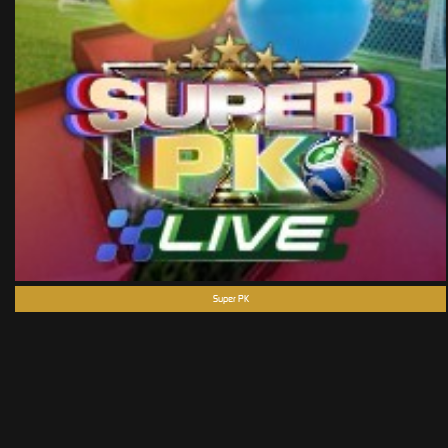
Super PK