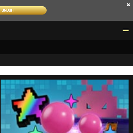
×
UNDUH