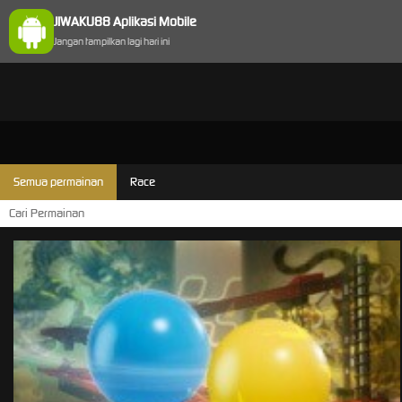
JIWAKU88 Aplikasi Mobile
Jangan tampilkan lagi hari ini
Semua permainan
Race