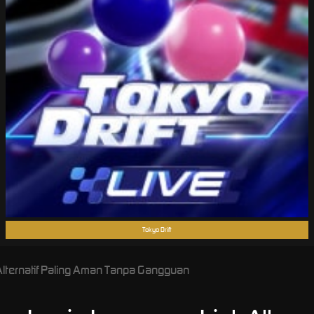
Tokyo Drift
lternatif Paling Aman Tanpa Gangguan