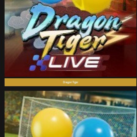
Dragon Tiger