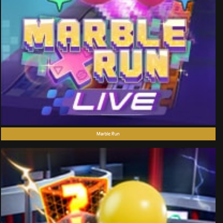
Marble Run