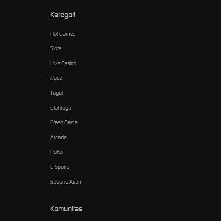
Kategori
Hot Games
Slots
Live Casino
Race
Togel
Olahraga
Crash Game
Arcade
Poker
E-Sports
Sabung Ayam
Komunitas