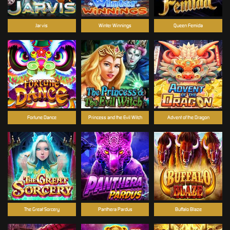
Jarvis
Winter Winnings
Queen Femida
Fortune Dance
Princess and the Evil Witch
Advent of the Dragon
The Great Sorcery
Panthera Pardus
Buffalo Blaze