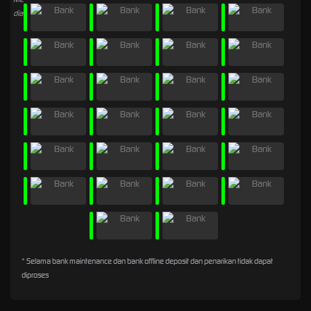
* Selama bank maintenance dan bank offline deposit dan penarikan tidak dapat
diproses