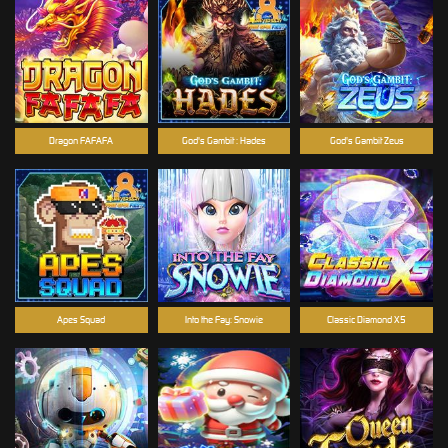
Dragon FAFAFA
God's Gambit : Hades
God's Gambit Zeus
Apes Squad
Into the Fay: Snowie
Classic Diamond X5