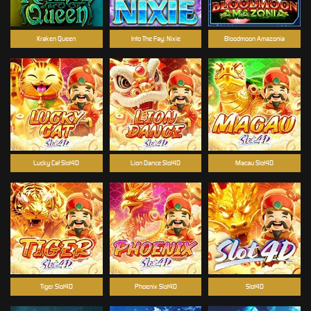
Kraken Queen
Into The Fay: Nixie
Bloodmoon Amazonia
Lucky Cat Slot4D
Lion Dance Slot4D
Macau Slot4D
Tiger Slot4D
Phoenix Slot4D
Slot4D