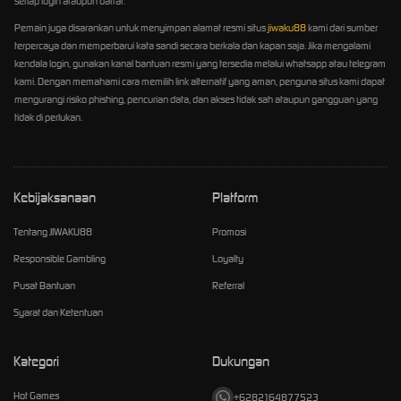
setiap login ataupun daftar.
Pemain juga disarankan untuk menyimpan alamat resmi situs
jiwaku88
kami dari sumber
terpercaya dan memperbarui kata sandi secara berkala dan kapan saja. Jika mengalami
kendala login, gunakan kanal bantuan resmi yang tersedia melalui whatsapp atau telegram
kami. Dengan memahami cara memilih link alternatif yang aman, penguna situs kami dapat
mengurangi risiko phishing, pencurian data, dan akses tidak sah ataupun gangguan yang
tidak di perlukan.
Kebijaksanaan
Platform
Tentang JIWAKU88
Promosi
Responsible Gambling
Loyalty
Pusat Bantuan
Referral
Syarat dan Ketentuan
Kategori
Dukungan
Hot Games
+6282164877523