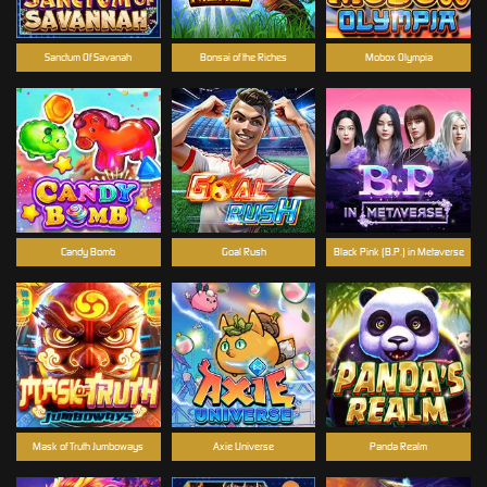
Sanctum Of Savanah
Bonsai of the Riches
Mobox Olympia
Candy Bomb
Goal Rush
Black Pink (B.P.) in Metaverse
Mask of Truth Jumboways
Axie Universe
Panda Realm