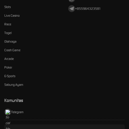
Slots
+855964323581
Live Casino
Race
Togel
Olahraga
Crash Game
Arcade
Poker
E-Sports
Sabung Ayam
Komunitas
Telegram