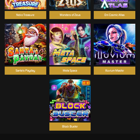
Neko Treasure
Wonders of Zeus
Oni Cosmic Atlas
Santa's Payday
Meta Space
Illuvium Master
Block Buster