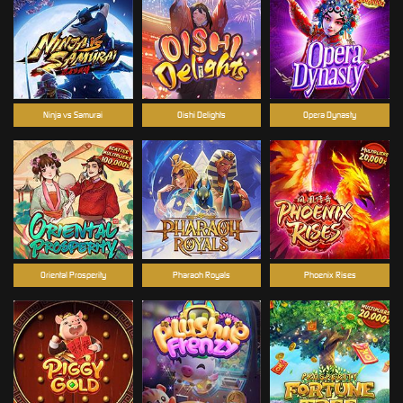
Ninja vs Samurai
Oishi Delights
Opera Dynasty
Oriental Prosperity
Pharaoh Royals
Phoenix Rises