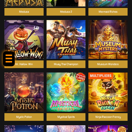
Medusa
Medusa 2
Mermaid Riches
CLICK NOW!
Mr. Hallow-Win
Muay Thai Champion
Museum Wonders
Mystic Potion
Mystical Spirits
Ninja Raccoon Frenzy