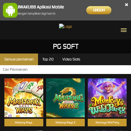
×
JIWAKU88 Aplikasi Mobile
UNDUH
Jangan tampilkan lagi hari ini
PG SOFT
Semua permainan
Top 20
Video Slots
Mahjong Ways
Mahjong Ways 2
Monkeys Wild Party