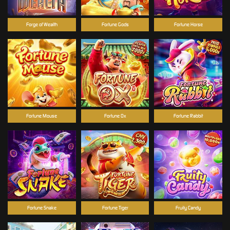
Forge of Wealth
Fortune Gods
Fortune Horse
Fortune Mouse
Fortune Ox
Fortune Rabbit
Fortune Snake
Fortune Tiger
Fruity Candy