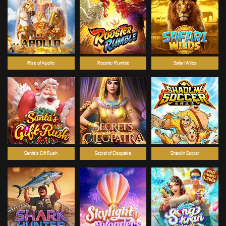
Rise of Apollo
Rooster Rumble
Safari Wilds
Santa's Gift Rush
Secret of Cleopatra
Shaolin Soccer