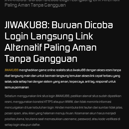
Paling Aman Tanpa Gangguan
JIWAKU88: Buruan Dicoba
Login Langsung Link
Alternatif Paling Aman
Tanpa Gangguan
JIWAKU88
menghadirkan game online realistis situs Jiwaku88 dengan akses resmi tanpa
ribet langsung main dan untuk bermain langsung temukan akses link cepat terbaru yang
selalu ada setiap hari dengan sistem yang aman, terpercaya, anti lag, responsif untuk
semua permainan
Sebelum menggunakan link situs login JIWAKU88, pastikan alamat situs sudah dipastikan
resmi, menggunakan koneksi HTTPS ataupun WWW, dan tidak meminta informasi
mencurigakan di luar kebutuhan login. Hindari membuka link tautan dari sumber tidak jelas,
pesan spam, atau iklan yang halaman menuju tiruan. Keamanan akun harus menjadi
prioritas utama, terutama saat memasukkan username, password, atau kode verifikasi di
setiap login ataupun daftar.