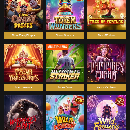
Three Crazy Piggies
Totem Wonders
Tree of Fortune
Tsar Treasures
Ultimate Striker
Vampire's Charm