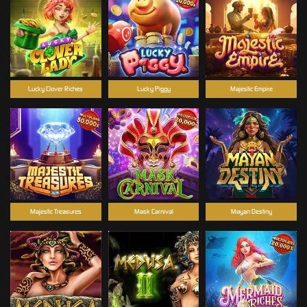
Lucky Clover Riches
Lucky Piggy
Majestic Empire
Majestic Treasures
Mask Carnival
Mayan Destiny