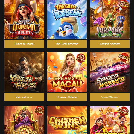
Queen of Bounty
The Great Icescape
Jurassic Kingdom
Yakuza Honor
Dreams of Macau
Speed Winner