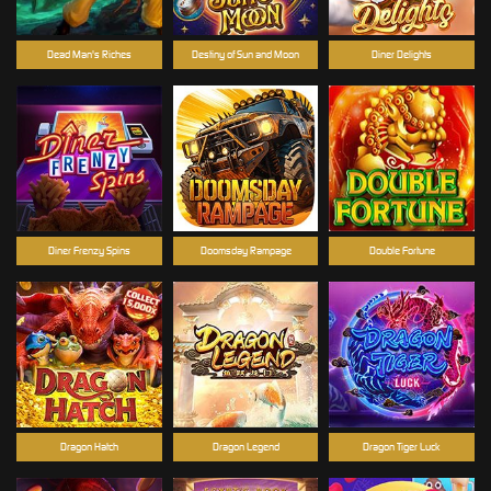
Dead Man's Riches
Destiny of Sun and Moon
Diner Delights
Diner Frenzy Spins
Doomsday Rampage
Double Fortune
Dragon Hatch
Dragon Legend
Dragon Tiger Luck