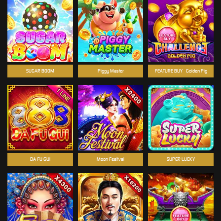
SUGAR BOOM
Piggy Master
FEATURE BUY - Golden Pig
DA FU GUI
Moon Festival
SUPER LUCKY