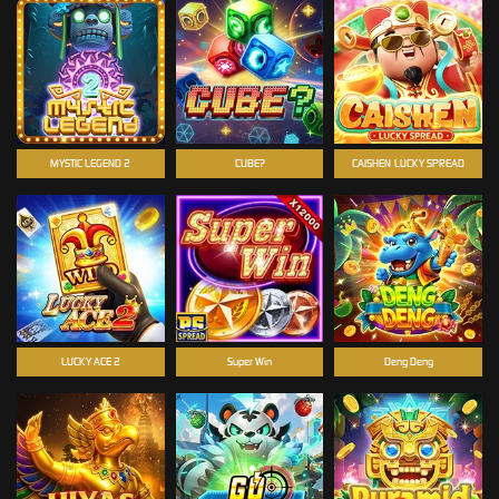
MYSTIC LEGEND 2
CUBE?
CAISHEN-LUCKY SPREAD
LUCKY ACE 2
Super Win
Deng Deng