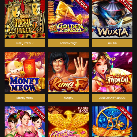
Lucky Poker 2
Golden Zongzi
Wu Xia
Money Meow
KungFu
DIAO CHAN FA DA CAI