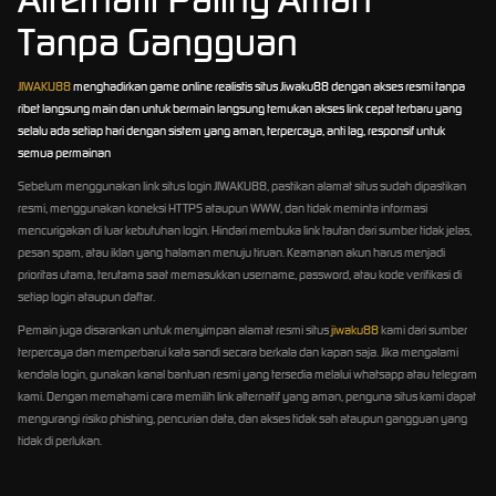
Tanpa Gangguan
JIWAKU88
menghadirkan game online realistis situs Jiwaku88 dengan akses resmi tanpa
ribet langsung main dan untuk bermain langsung temukan akses link cepat terbaru yang
selalu ada setiap hari dengan sistem yang aman, terpercaya, anti lag, responsif untuk
semua permainan
Sebelum menggunakan link situs login JIWAKU88, pastikan alamat situs sudah dipastikan
resmi, menggunakan koneksi HTTPS ataupun WWW, dan tidak meminta informasi
mencurigakan di luar kebutuhan login. Hindari membuka link tautan dari sumber tidak jelas,
pesan spam, atau iklan yang halaman menuju tiruan. Keamanan akun harus menjadi
prioritas utama, terutama saat memasukkan username, password, atau kode verifikasi di
setiap login ataupun daftar.
Pemain juga disarankan untuk menyimpan alamat resmi situs
jiwaku88
kami dari sumber
terpercaya dan memperbarui kata sandi secara berkala dan kapan saja. Jika mengalami
kendala login, gunakan kanal bantuan resmi yang tersedia melalui whatsapp atau telegram
kami. Dengan memahami cara memilih link alternatif yang aman, penguna situs kami dapat
mengurangi risiko phishing, pencurian data, dan akses tidak sah ataupun gangguan yang
tidak di perlukan.