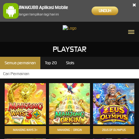
×
JIWAKU88 Aplikasi Mobile
UNDUH
Jangan tampilkan lagi hari ini
PLAYSTAR
Semua permainan
Top 20
Slots
MAHJONG WAYS 3+
MAHJONG：ORIGIN
ZEUS OF OLYMPUS