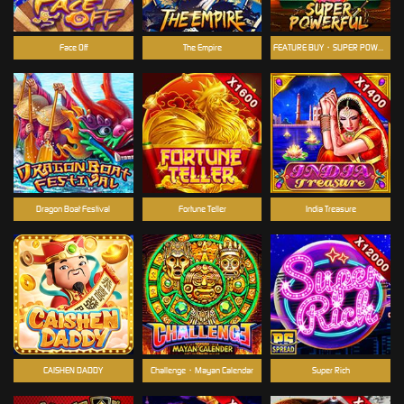
Face Off
The Empire
FEATURE BUY・SUPER POWERFUL
Dragon Boat Festival
Fortune Teller
India Treasure
CAISHEN DADDY
Challenge・Mayan Calendar
Super Rich