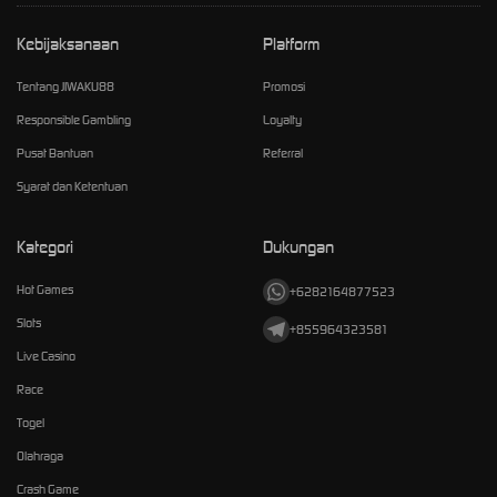
Kebijaksanaan
Platform
Tentang JIWAKU88
Promosi
Responsible Gambling
Loyalty
Pusat Bantuan
Referral
Syarat dan Ketentuan
Kategori
Dukungan
Hot Games
+6282164877523
Slots
+855964323581
Live Casino
Race
Togel
Olahraga
Crash Game