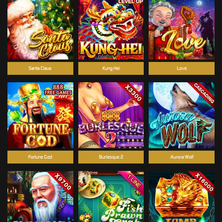
Santa Claus
Kung Hei
Love
Fortune God
Burlesque 2
Aurora Wolf