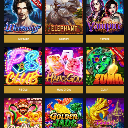
Werewolf
Elephant
Vampire
PS Club
Hand Of God
ZUMA