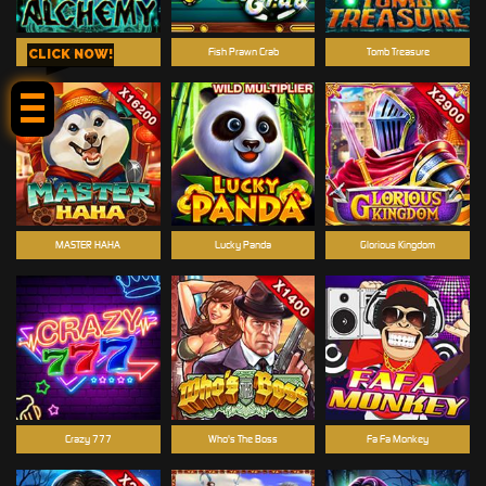
Alchemy
Fish Prawn Crab
Tomb Treasure
CLICK NOW!
MASTER HAHA
Lucky Panda
Glorious Kingdom
Crazy 777
Who's The Boss
Fa Fa Monkey